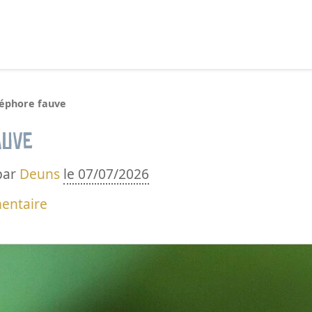
echercher :
léphore fauve
auve
par
Deuns
le 07/07/2026
entaire