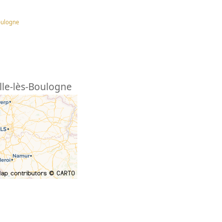
oulogne
lle-lès-Boulogne