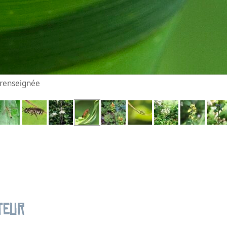
n renseignée
teur