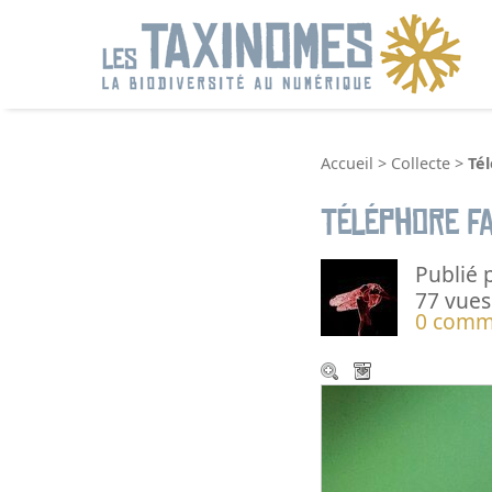
R
Accueil
>
Collecte
>
Té
Téléphore f
Publié 
77 vues
0 comm