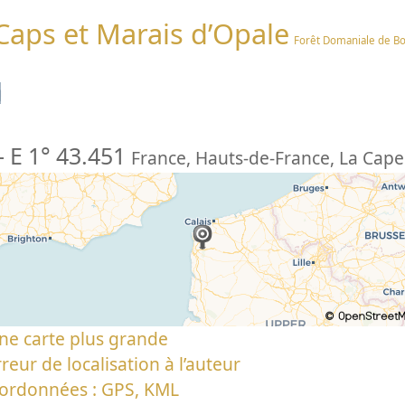
 Caps et Marais d’Opale
Forêt Domaniale de B
n
-
E 1° 43.451
France
,
Hauts-de-France
,
La Cape
ne carte plus grande
reur de localisation à l’auteur
oordonnées : GPS, KML