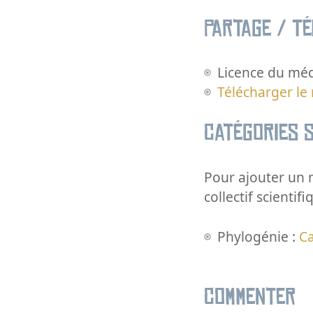
Partage / T
Licence du méd
Télécharger le
Catégories s
Pour ajouter un m
collectif scientifi
Phylogénie :
C
Commenter