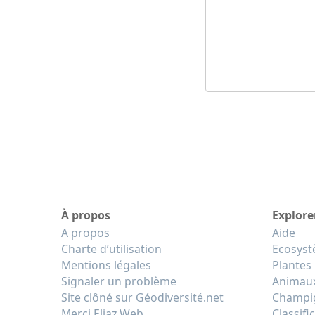
À propos
Explore
A propos
Aide
Charte d’utilisation
Ecosys
Mentions légales
Plantes
Signaler un problème
Animau
Site clôné sur Géodiversité.net
Champi
Merci Eliaz Web
Classifi