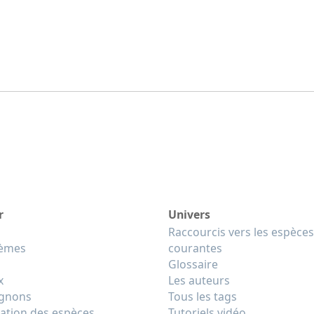
r
Univers
Raccourcis vers les espèces
tèmes
courantes
Glossaire
x
Les auteurs
gnons
Tous les tags
cation des espèces
Tutoriels vidéo