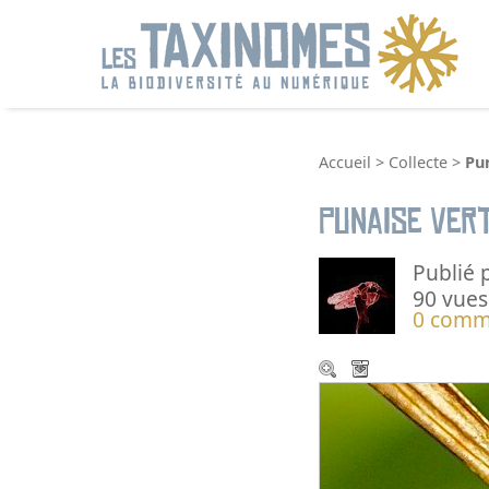
R
Accueil
>
Collecte
>
Pun
Punaise vert
Publié 
90 vues
0 comm