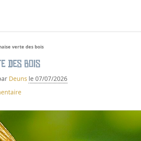
echercher :
aise verte des bois
e des bois
par
Deuns
le 07/07/2026
entaire