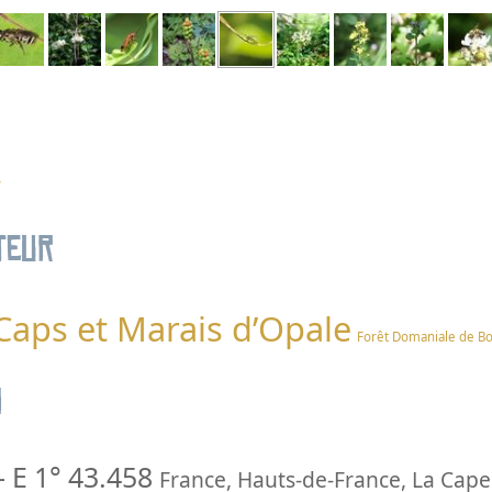
a
teur
 Caps et Marais d’Opale
Forêt Domaniale de B
n
-
E 1° 43.458
France
,
Hauts-de-France
,
La Cape