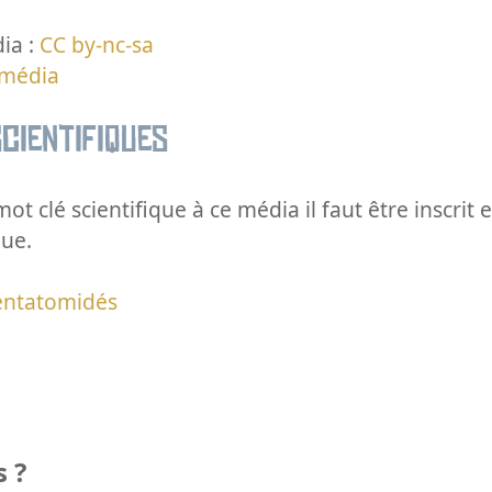
ia :
CC by-nc-sa
 média
cientifiques
ot clé scientifique à ce média il faut être inscri
que.
entatomidés
 ?