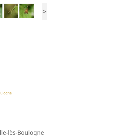
>
oulogne
lle-lès-Boulogne