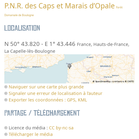
P.N.R. des Caps et Marais d’Opale
Forêt
Domaniale de Boulogne
Localisation
N 50° 43.820
-
E 1° 43.446
France
,
Hauts-de-France
,
La Capelle-lès-Boulogne
Naviguer sur une carte plus grande
Signaler une erreur de localisation à l’auteur
Exporter les coordonnées : GPS, KML
Partage / Téléchargement
Licence du média :
CC by-nc-sa
Télécharger le média