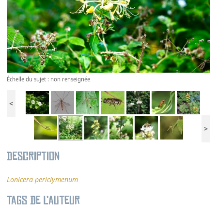
Échelle du sujet : non renseignée
<
>
Description
Lonicera periclymenum
Tags de l’auteur