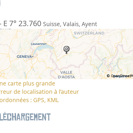
n
-
E 7° 23.760
Suisse
,
Valais
,
Ayent
ne carte plus grande
reur de localisation à l’auteur
oordonnées : GPS, KML
éléchargement