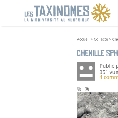
R
Accueil
>
Collecte
>
Che
Chenille sph
Publié 
351 vue
4 comm