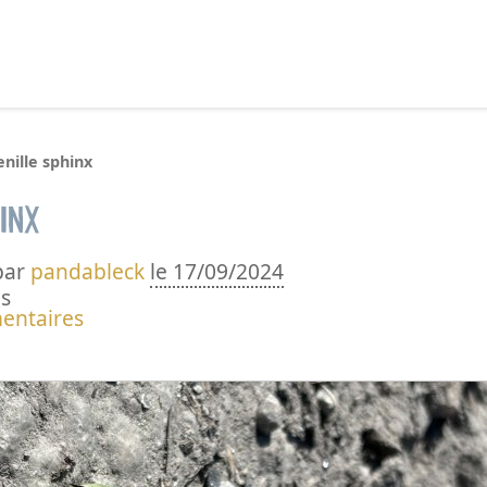
echercher :
nille sphinx
inx
par
pandableck
le 17/09/2024
s
entaires