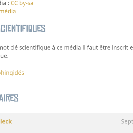
ia :
CC by-sa
 média
cientifiques
ot clé scientifique à ce média il faut être inscri
que.
phingidés
aires
leck
Sep