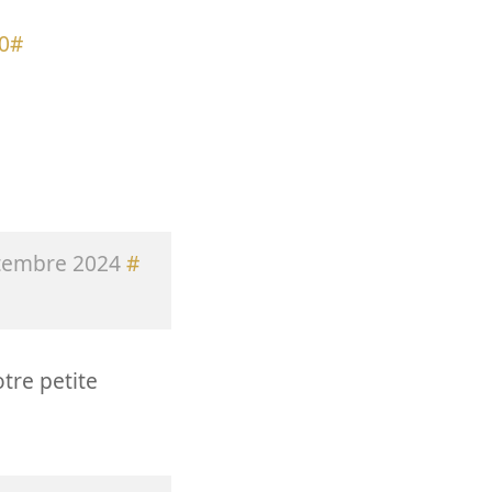
00#
tembre 2024
#
tre petite