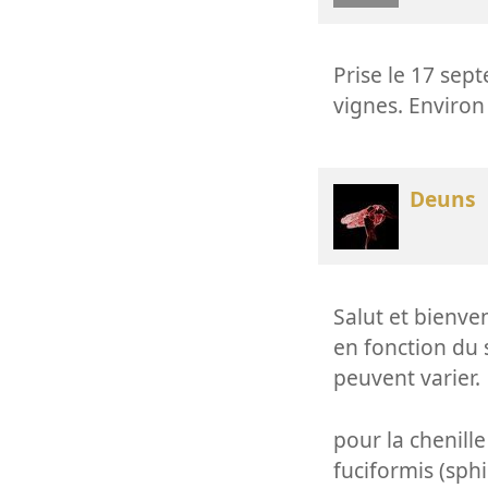
Prise le 17 sept
vignes. Environ
Deuns
Salut et bienve
en fonction du s
peuvent varier.
pour la chenill
fuciformis (sp