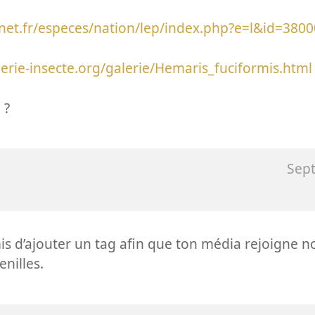
inet.fr/especes/nation/lep/index.php?e=l&id=380
erie-insecte.org/galerie/Hemaris_fuciformis.html
 ?
Sep
is d’ajouter un tag afin que ton média rejoigne no
enilles.