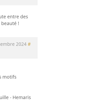
oute entre des
 beauté !
tembre 2024
#
es motifs
uille - Hemaris