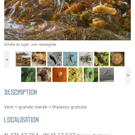
Échelle du sujet : non renseignée
<
>
Description
Vent + grande marée = thalasso gratuite
Localisation
N 47° 47.754
-
W 4° 17.627