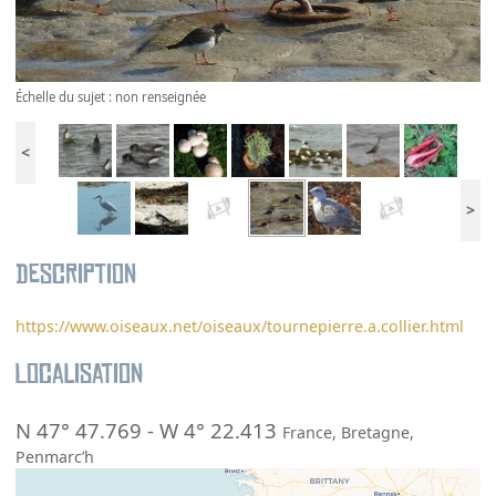
Échelle du sujet : non renseignée
<
>
Description
https://www.oiseaux.net/oiseaux/tournepierre.a.collier.html
Localisation
N 47° 47.769
-
W 4° 22.413
France
,
Bretagne
,
Penmarc’h