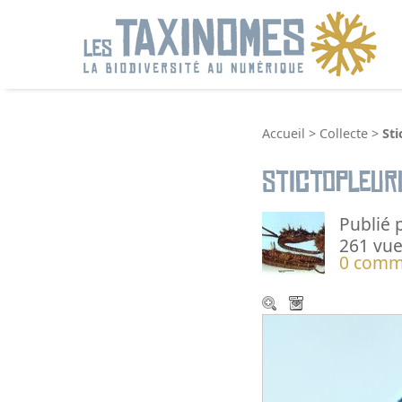
R
Accueil
>
Collecte
>
Sti
Stictopleur
Publié 
261 vue
0 comm