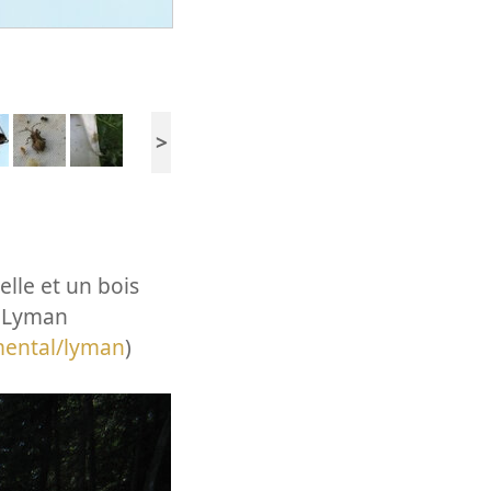
>
lle et un bois
e Lyman
tmental/lyman
)