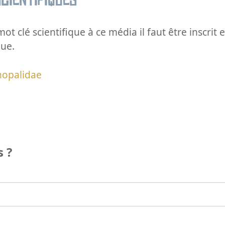
cientifiques
ot clé scientifique à ce média il faut être inscri
que.
hopalidae
 ?