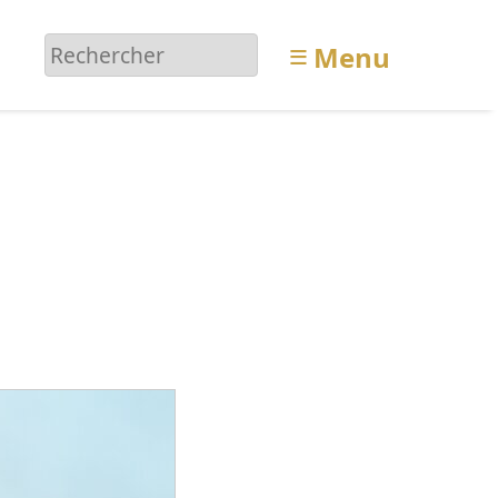
≡
Menu