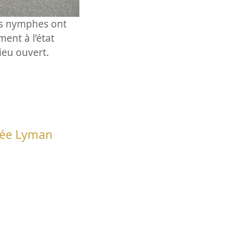
des nymphes ont
ent à l’état
ieu ouvert.
ée Lyman