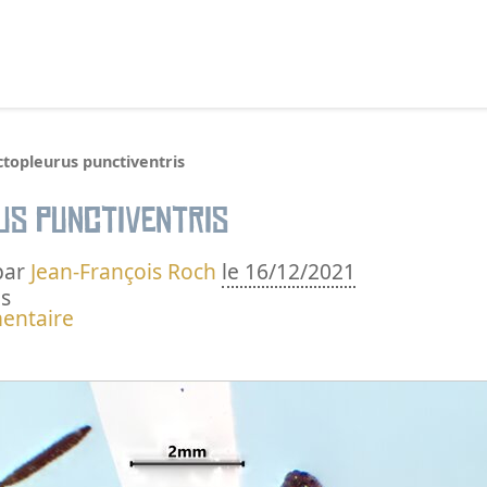
echercher :
ctopleurus punctiventris
us punctiventris
par
Jean-François Roch
le 16/12/2021
s
entaire