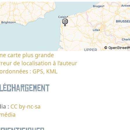
ne carte plus grande
reur de localisation à l’auteur
oordonnées : GPS, KML
éléchargement
ia :
CC by-nc-sa
 média