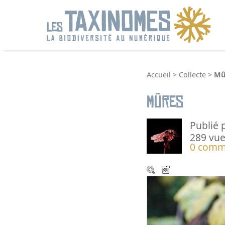
R
Accueil
>
Collecte
>
Mû
Mûres
Publié 
289 vue
0 comm