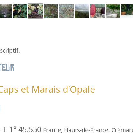
criptif.
teur
 Caps et Marais d’Opale
n
-
E 1° 45.550
France
,
Hauts-de-France
,
Crémar