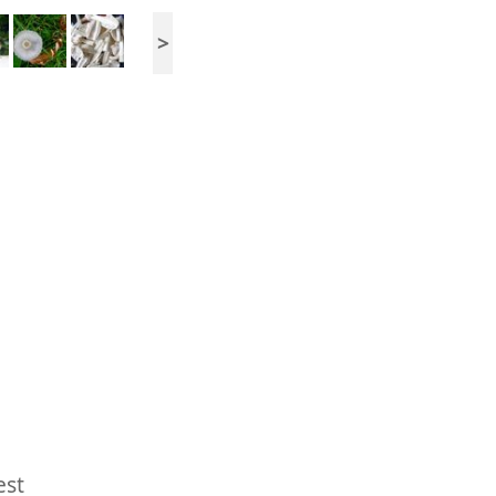
>
est