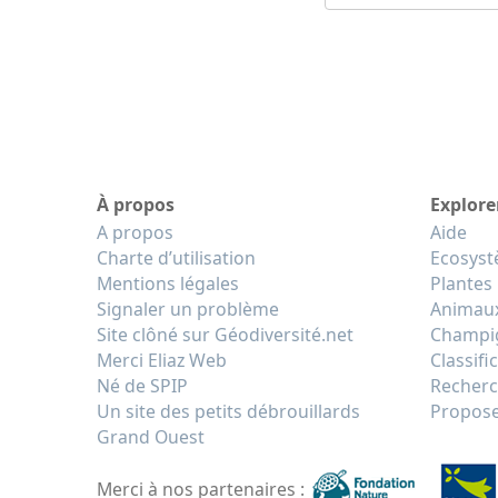
À propos
Explore
A propos
Aide
Charte d’utilisation
Ecosys
Mentions légales
Plantes
Signaler un problème
Animau
Site clôné sur Géodiversité.net
Champi
Merci Eliaz Web
Classifi
Né de SPIP
Recherc
Un site des petits débrouillards
Propose
Grand Ouest
Merci à nos partenaires :