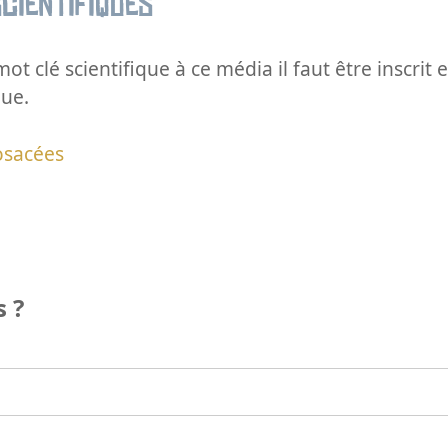
cientifiques
ot clé scientifique à ce média il faut être inscri
que.
osacées
 ?