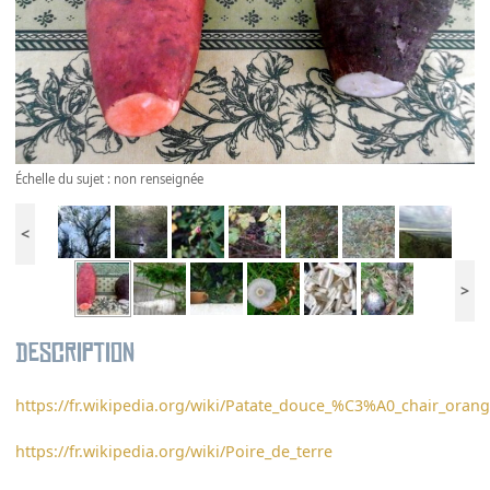
Échelle du sujet : non renseignée
<
>
Description
https://fr.wikipedia.org/wiki/Patate_douce_%C3%A0_chair_oran
https://fr.wikipedia.org/wiki/Poire_de_terre