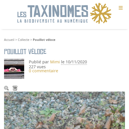
≡
Accueil
>
Collecte
>
Pouillot véloce
Pouillot véloce
Publié par
Mimi
le 10/11/2020
227 vues
0 commentaire