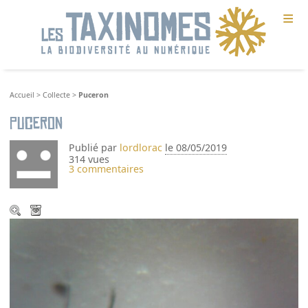
≡
Accueil
>
Collecte
>
Puceron
Puceron
Publié par
lordlorac
le 08/05/2019
314 vues
3 commentaires