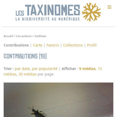
≡
Accueil
>
Les auteurs
>
lordlorac
Contributions
|
Carte
|
Favoris
|
Collections
|
Profil
Contributions (18)
Trier :
par date
,
par popularité
|
Afficher
:
9 médias
,
15
médias
,
30 médias
par page