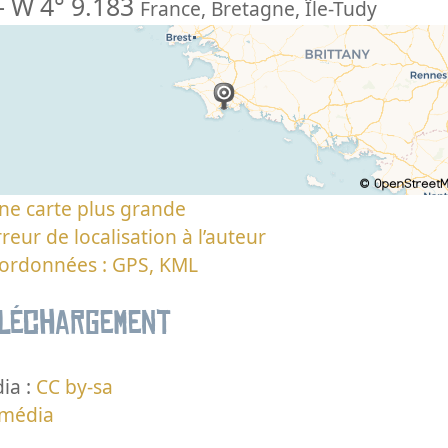
-
W 4° 9.183
France
,
Bretagne
,
Île-Tudy
ne carte plus grande
reur de localisation à l’auteur
oordonnées : GPS, KML
éléchargement
ia :
CC by-sa
 média