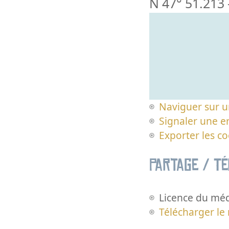
N 47° 51.213
Naviguer sur u
Signaler une er
Exporter les c
Partage / T
Licence du méd
Télécharger le