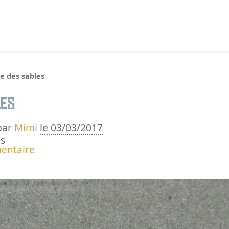
echercher :
e des sables
les
par
Mimi
le 03/03/2017
s
entaire