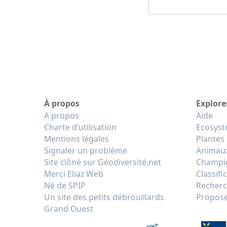
À propos
Explore
A propos
Aide
Charte d’utilisation
Ecosys
Mentions légales
Plantes
Signaler un problème
Animau
Site clôné sur Géodiversité.net
Champi
Merci Eliaz Web
Classifi
Né de SPIP
Recherc
Un site des petits débrouillards
Propose
Grand Ouest