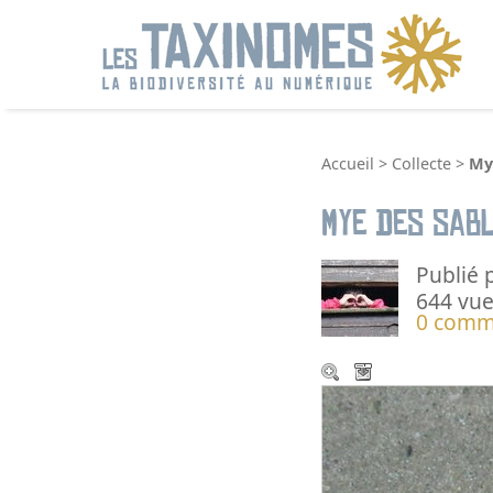
R
Accueil
>
Collecte
>
My
Mye des sab
Publié 
644 vue
0 comm