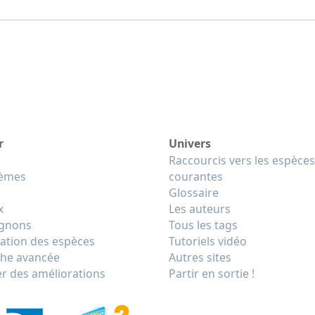
r
Univers
Raccourcis vers les espèces
tèmes
courantes
Glossaire
x
Les auteurs
gnons
Tous les tags
cation des espèces
Tutoriels vidéo
he avancée
Autres sites
r des améliorations
Partir en sortie !