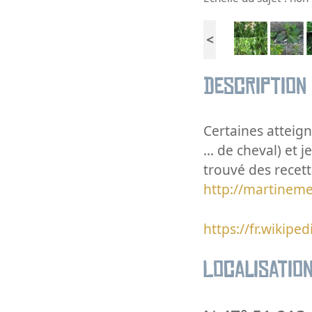
<
Description
Certaines atteig
... de cheval) et
trouvé des recett
http://martinem
https://fr.wikipe
Localisatio