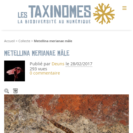
≡
Accueil
>
Collecte
>
Metellina merianae mâle
Metellina merianae mâle
Publié par
Deuns
le 28/02/2017
293 vues
0 commentaire