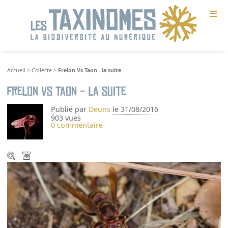
≡
Accueil
>
Collecte
>
Frelon Vs Taon - la suite
Frelon Vs Taon - la suite
Publié par
Deuns
le 31/08/2016
903 vues
0 commentaire