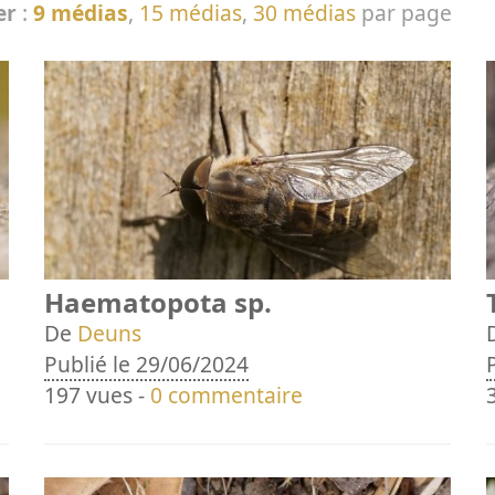
er
:
9 médias
,
15 médias
,
30 médias
par page
Haematopota sp.
De
Deuns
Publié le 29/06/2024
197 vues -
0 commentaire