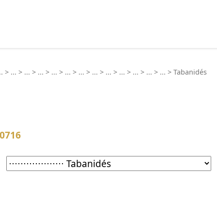
echercher :
..
>
...
>
...
>
...
>
...
>
...
>
...
>
...
>
...
>
...
>
...
>
...
>
...
>
Tabanidés
10716