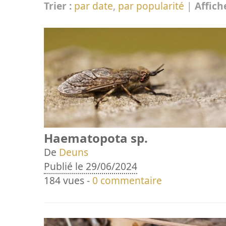
Trier :
par date
,
par popularité
|
Affich
Haematopota sp.
De
Deuns
Publié le 29/06/2024
184 vues -
0 commentaire