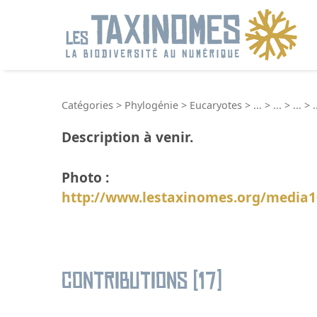
R
Catégories
>
Phylogénie
>
Eucaryotes
>
...
>
...
>
...
>
.
Description à venir.
Photo :
http://www.lestaxinomes.org/media
Contributions (17)