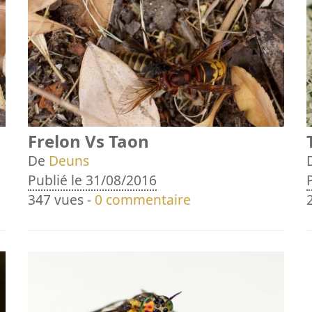
Frelon Vs Taon
De
Deuns
Publié le 31/08/2016
347 vues -
0 commentaire