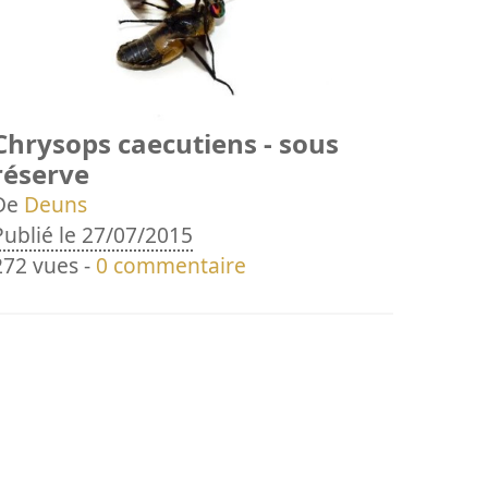
Chrysops caecutiens - sous
réserve
De
Deuns
Publié le 27/07/2015
272 vues -
0 commentaire