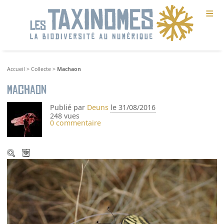
≡
Accueil
>
Collecte
>
Machaon
Machaon
Publié par
Deuns
le 31/08/2016
248 vues
0 commentaire