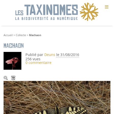
≡
Accueil
>
Collecte
>
Machaon
Machaon
Publié par
Deuns
le 31/08/2016
256 vues
0 commentaire