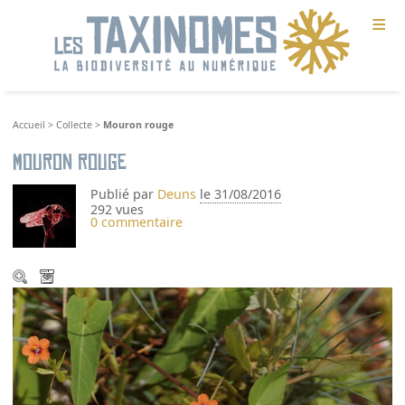
≡
Accueil
>
Collecte
>
Mouron rouge
Mouron rouge
Publié par
Deuns
le 31/08/2016
292 vues
0 commentaire