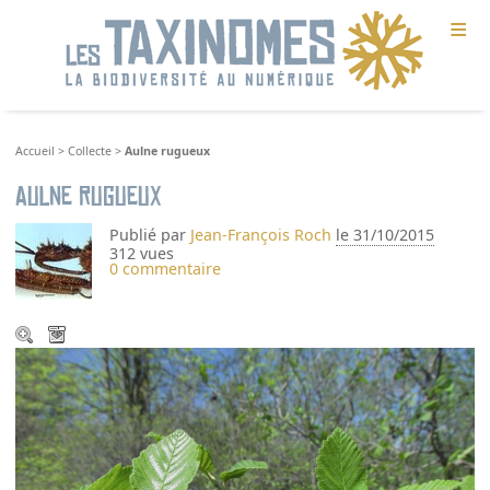
≡
Accueil
>
Collecte
>
Aulne rugueux
Aulne rugueux
Publié par
Jean-François Roch
le 31/10/2015
312 vues
0 commentaire