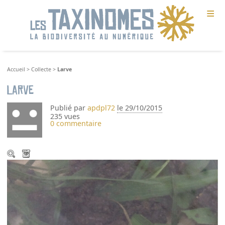
≡
Accueil
>
Collecte
>
Larve
Larve
Publié par
apdpl72
le 29/10/2015
235 vues
0 commentaire