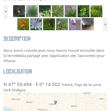
<
>
Description
Nous avons creusée puis nous l’avons trouvé enroulée dans
la terreMédia partagé avec l’application des Taxinomes pour
iPhone
Localisation
N 47° 59.494
-
E 0° 14.502
France
,
Pays de la Loire
,
Yvré-l’Évêque