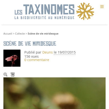
≡
Accueil
>
Collecte
>
Scène de vie miridesque
Scène de vie miridesque
Publié par
Deuns
le 19/07/2015
156 vues
0 commentaire