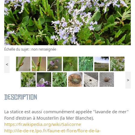
Échelle du sujet : non renseignée
<
>
Description
La statice est aussi communément appelée "lavande de mer"
Fond d’estran à Mousterlin (la Mer Blanche).
https://fr.wikipedia.org/wiki/Salicorne
http://ile-de-re.lpo.fr/faune-et-flore/flore-de-la-