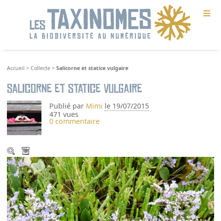
≡
Accueil
>
Collecte
>
Salicorne et statice vulgaire
Salicorne et statice vulgaire
Publié par
Mimi
le 19/07/2015
471 vues
0 commentaire