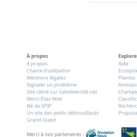
À propos
Explore
A propos
Aide
Charte d’utilisation
Ecosys
Mentions légales
Plantes
Signaler un problème
Animau
Site clôné sur Géodiversité.net
Champi
Merci Eliaz Web
Classifi
Né de SPIP
Recherc
Un site des petits débrouillards
Propose
Grand Ouest
Merci à nos partenaires :