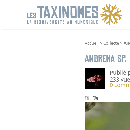
R
Accueil
>
Collecte
>
An
Andrena sp.
Publié 
233 vue
0 comm