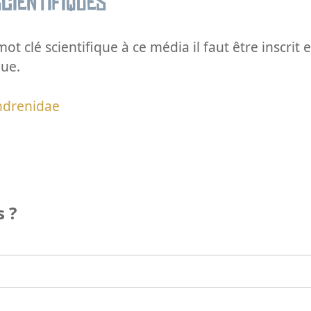
cientifiques
ot clé scientifique à ce média il faut être inscri
que.
ndrenidae
 ?