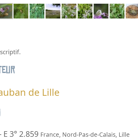
criptif.
teur
auban de Lille
n
-
E 3° 2.859
France
,
Nord-Pas-de-Calais
,
Lille