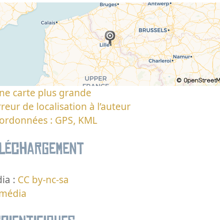
ne carte plus grande
reur de localisation à l’auteur
oordonnées : GPS, KML
éléchargement
ia :
CC by-nc-sa
 média