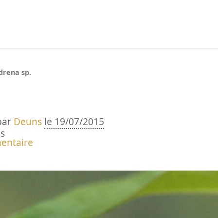
echercher :
drena sp.
par
Deuns
le 19/07/2015
s
entaire