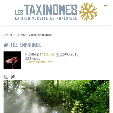
≡
Accueil
>
Collecte
>
Vallée embrumée
Vallée embrumée
Publié par
Deuns
le 22/06/2015
528 vues
2 commentaires