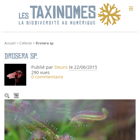
≡
Accueil
>
Collecte
>
Drosera sp.
Drosera sp.
Publié par
Deuns
le 22/06/2015
290 vues
0 commentaire