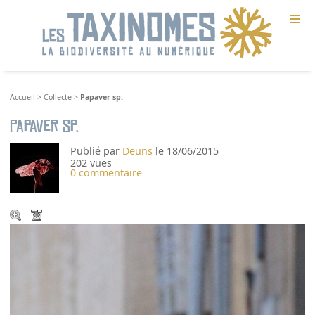
≡
Accueil
>
Collecte
>
Papaver sp.
Papaver sp.
Publié par
Deuns
le 18/06/2015
202 vues
0 commentaire