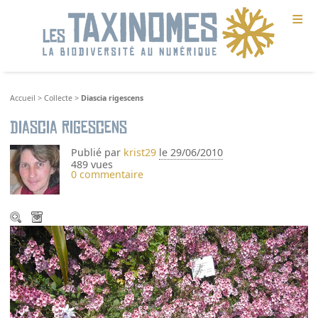
≡
Accueil
>
Collecte
>
Diascia rigescens
Diascia rigescens
Publié par
krist29
le 29/06/2010
489 vues
0 commentaire