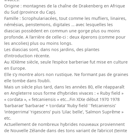
Origine : montagnes de la chaîne de Drakenberg en Afrique
du Sud (province du Cap).
Famille : Scrophulariacées, tout comme les mufliers, linaires,
némésias, penstemons, digitales … avec lesquelles les
diascias possèdent en commun une gorge plus ou moins
profonde. A l’arrière de celle-ci : deux éperons (comme pour
les ancolies) plus ou moins longs.
Les diascias sont, dans nos jardins, des plantes
d’introduction récente.
Au XIXème siècle, seule l’espèce barberiae fut mise en culture
en Europe.
Elle s’y montre alors non rustique. Ne formant pas de graines
elle tombe dans l’oubli.
Mais un siècle plus tard, dans les années 80, elle réapparaît
en Angleterre sous forme d’hybrides vivaces : « Ruby field »
« cordata », « fetcaniensis » etc…Fin XIXe début 1970 1978
‘barbarae’ ‘barbarae’ + ‘cordata’ ’Ruby field ’ ’fetcaniensis’
‘integerrima’ ‘rigescens’ puis ‘Lilac belle’, ‘Salmon Suprême »
etc.
Actuellement de nombreux hybrides nouveaux proviennent
de Nouvelle Zélande dans des tons variant de l’abricot (teinte