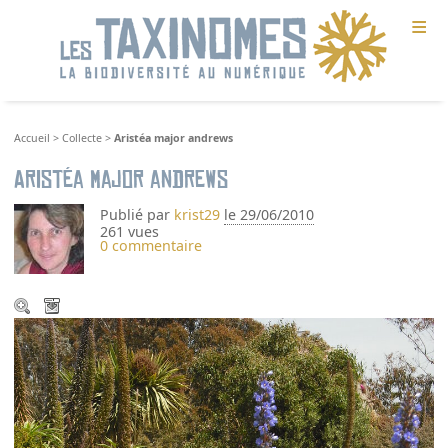
≡
Accueil
>
Collecte
>
Aristéa major andrews
Aristéa major andrews
Publié par
krist29
le 29/06/2010
261 vues
0 commentaire