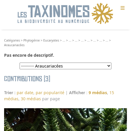
≡
Catégories
>
Phylogénie
>
Eucaryotes
>
...
>
...
>
...
>
...
>
...
>
...
>
...
>
...
>
Araucariacées
Pas encore de descriptif.
Contributions (3)
Trier :
par date
,
par popularité
|
Afficher
:
9 médias
,
15
médias
,
30 médias
par page