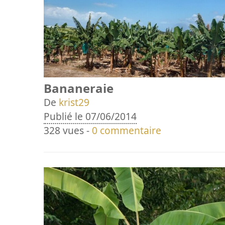
Bananeraie
De
krist29
Publié le 07/06/2014
328 vues -
0 commentaire