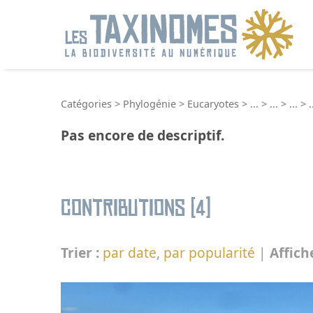
R
Catégories
>
Phylogénie
>
Eucaryotes
>
...
>
...
>
...
>
.
Pas encore de descriptif.
Contributions (4)
Trier :
par date
,
par popularité
|
Affich