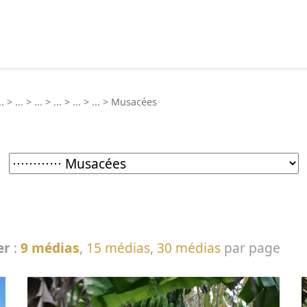
echercher :
..
>
...
>
...
>
...
>
...
>
...
>
Musacées
er
:
9 médias
,
15 médias
,
30 médias
par page