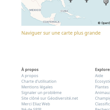
Naviguer sur une carte plus grande
À propos
Explore
A propos
Aide
Charte d’utilisation
Ecosys
Mentions légales
Plantes
Signaler un problème
Animau
Site clôné sur Géodiversité.net
Champi
Merci Eliaz Web
Classifi
Né de SPIP
Recherc