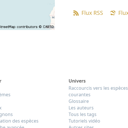
Flux RSS
Flu
r
Univers
Raccourcis vers les espèces
tèmes
courantes
Glossaire
x
Les auteurs
gnons
Tous les tags
cation des espèces
Tutoriels vidéo
he avancée
Autres sites