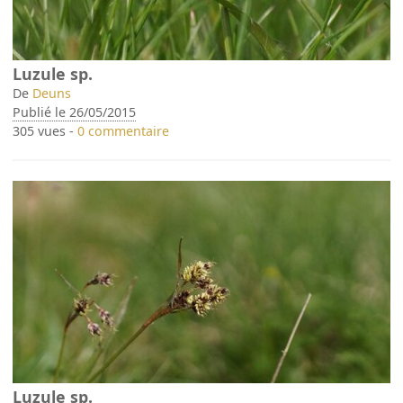
Luzule sp.
De
Deuns
Publié le 26/05/2015
305 vues -
0 commentaire
Luzule sp.