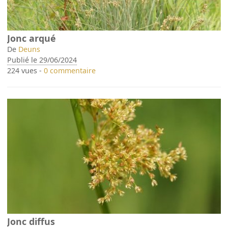
Jonc arqué
De
Deuns
Publié le 29/06/2024
224 vues -
0 commentaire
Jonc diffus