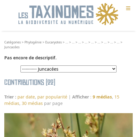
≡
Catégories
>
Phylogénie
>
Eucaryotes
>
...
>
...
>
...
>
...
>
...
>
...
>
...
>
...
>
...
>
Juncacées
Pas encore de descriptif.
Contributions (22)
Trier :
par date
,
par popularité
|
Afficher
:
9 médias
,
15
médias
,
30 médias
par page