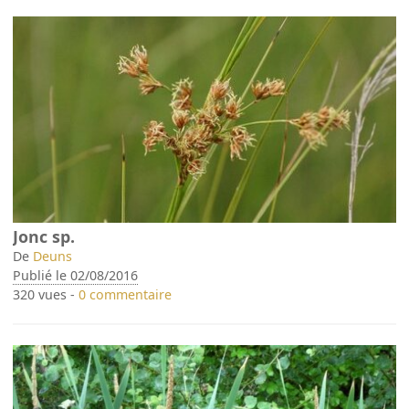
Jonc sp.
De
Deuns
Publié le 02/08/2016
320 vues -
0 commentaire