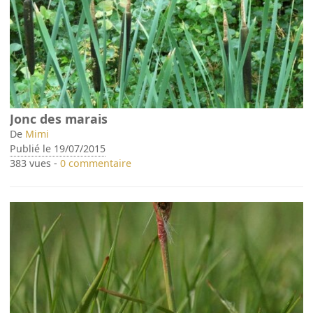
Jonc des marais
De
Mimi
Publié le 19/07/2015
383 vues -
0 commentaire