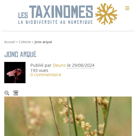
≡
Accueil
>
Collecte
>
Jonc arqué
Jonc arqué
Publié par
Deuns
le 29/06/2024
193 vues
0 commentaire