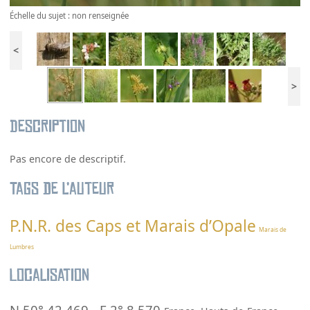
Échelle du sujet : non renseignée
<
>
Description
Pas encore de descriptif.
Tags de l’auteur
P.N.R. des Caps et Marais d’Opale
Marais de
Lumbres
Localisation
N 50° 42.469
-
E 2° 8.570