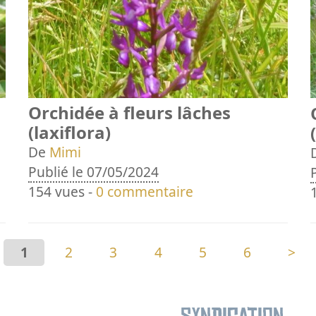
Orchidée à fleurs lâches
(laxiflora)
De
Mimi
Publié le 07/05/2024
154 vues -
0 commentaire
1
2
3
4
5
6
>