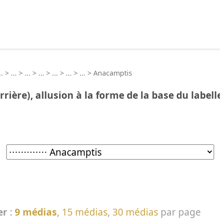
echercher :
..
>
...
>
...
>
...
>
...
>
...
>
...
>
Anacamptis
rrière), allusion à la forme de la base du labelle
er
:
9 médias
,
15 médias
,
30 médias
par page