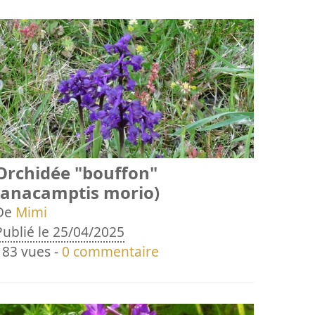
Orchidée "bouffon"
(anacamptis morio)
De
Mimi
Publié le 25/04/2025
183 vues -
0 commentaire