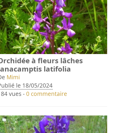
Orchidée à fleurs lâches
(anacamptis latifolia
De
Mimi
Publié le 18/05/2024
184 vues -
0 commentaire