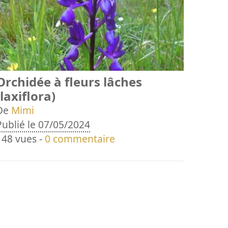
Orchidée à fleurs lâches
(laxiflora)
De
Mimi
Publié le 07/05/2024
148 vues -
0 commentaire