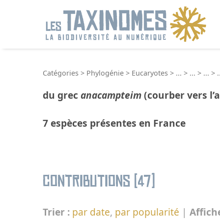
R
Catégories
>
Phylogénie
>
Eucaryotes
>
...
>
...
>
...
>
.
du grec
anacampteim
(courber vers l’a
7 espèces présentes en France
Contributions (47)
Trier :
par date
,
par popularité
|
Affich