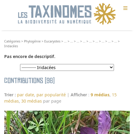
≡
Catégories
>
Phylogénie
>
Eucaryotes
>
...
>
...
>
...
>
...
>
...
>
...
>
...
>
...
>
...
>
Iridacées
Pas encore de descriptif.
Contributions (98)
Trier :
par date
,
par popularité
|
Afficher
:
9 médias
,
15
médias
,
30 médias
par page