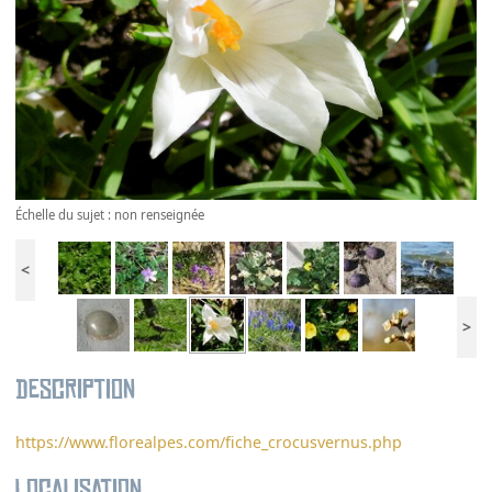
Échelle du sujet : non renseignée
<
>
Description
https://www.florealpes.com/fiche_crocusvernus.php
Localisation