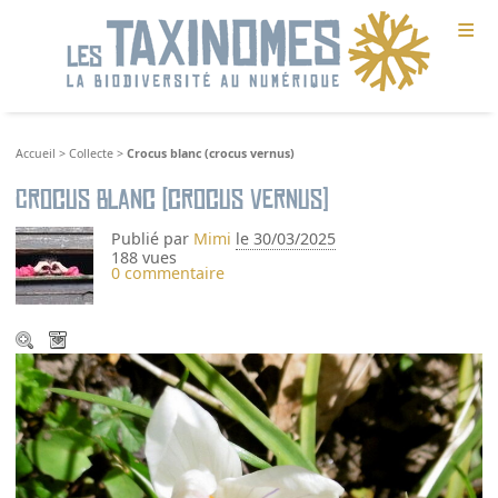
≡
Accueil
>
Collecte
>
Crocus blanc (crocus vernus)
Crocus blanc (crocus vernus)
Publié par
Mimi
le 30/03/2025
188 vues
0 commentaire