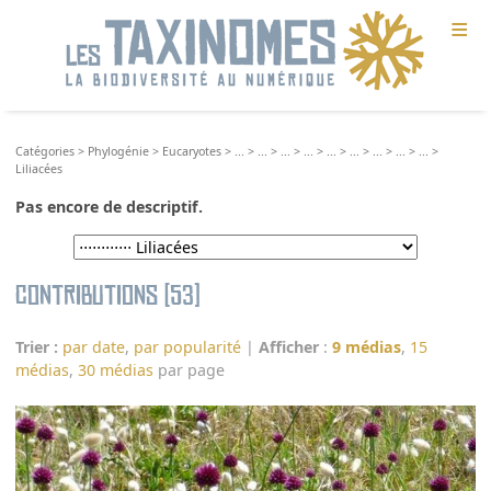
≡
Catégories
>
Phylogénie
>
Eucaryotes
>
...
>
...
>
...
>
...
>
...
>
...
>
...
>
...
>
...
>
Liliacées
Pas encore de descriptif.
Contributions (53)
Trier :
par date
,
par popularité
|
Afficher
:
9 médias
,
15
médias
,
30 médias
par page