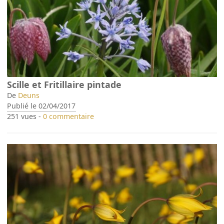
Scille et Fritillaire pintade
De
Deuns
Publié le 02/04/2017
251 vues -
0 commentaire