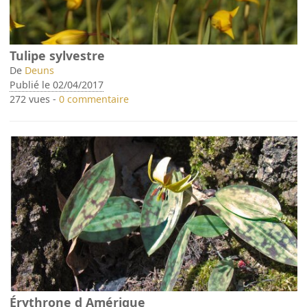
Tulipe sylvestre
De
Deuns
Publié le 02/04/2017
272 vues -
0 commentaire
Érythrone d Amérique