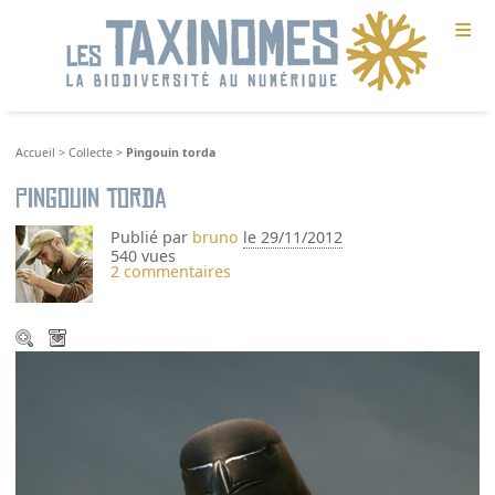
≡
Accueil
>
Collecte
>
Pingouin torda
Pingouin torda
Publié par
bruno
le 29/11/2012
540 vues
2 commentaires