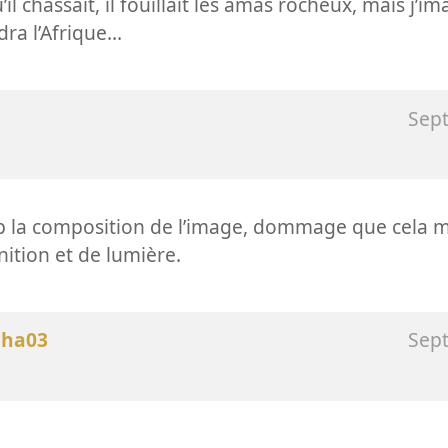
il chassait, il fouillait les amas rocheux, mais j’i
dra l’Afrique...
Sep
p la composition de l’image, dommage que cela
nition et de lumière.
cha03
Sep