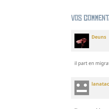
Vos comment
Deuns
il part en migra
lanata