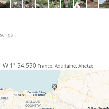
criptif.
n
-
W 1° 34.530
France
,
Aquitaine
,
Ahetze