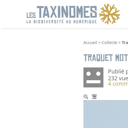
R
Accueil
>
Collecte
>
Tr
Traquet mo
Publié 
232 vue
4 comm