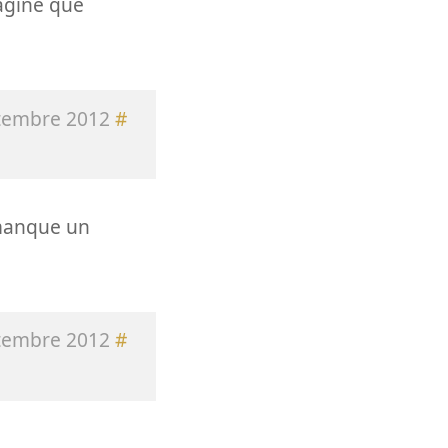
magine que
tembre 2012
#
 manque un
tembre 2012
#