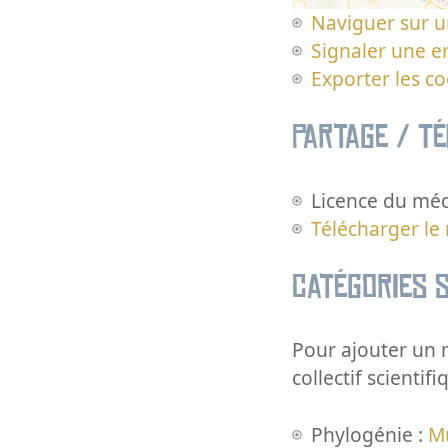
Naviguer sur u
Signaler une er
Exporter les c
Partage / T
Licence du méd
Télécharger le
Catégories s
Pour ajouter un m
collectif scientifi
Phylogénie :
M