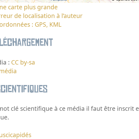
ne carte plus grande
reur de localisation à l’auteur
oordonnées : GPS, KML
éléchargement
ia :
CC by-sa
 média
cientifiques
ot clé scientifique à ce média il faut être inscri
que.
uscicapidés