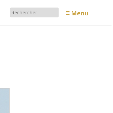
≡
Menu