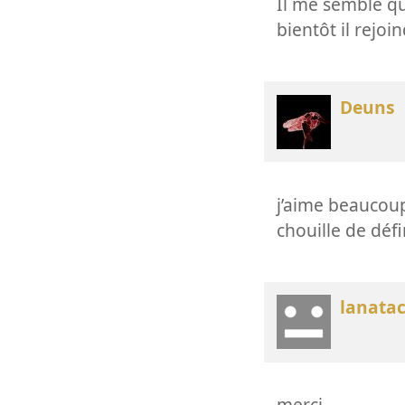
Il me semble qu’
bientôt il rejoin
Deuns
j’aime beaucou
chouille de défi
lanata
merci,