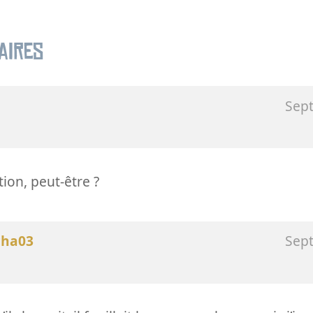
aires
Sep
tion, peut-être ?
cha03
Sep