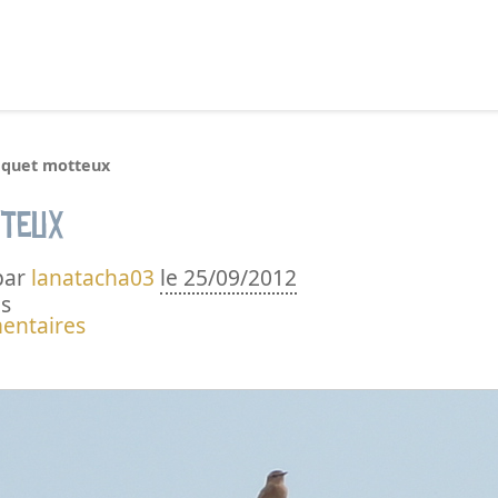
echercher :
aquet motteux
tteux
par
lanatacha03
le 25/09/2012
s
entaires