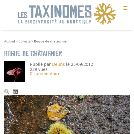
≡
Accueil
>
Collecte
>
Bogue de châtaignier
Bogue de châtaignier
Publié par
Deuns
le 25/09/2012
239 vues
0 commentaire