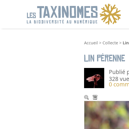
R
Accueil
>
Collecte
>
Li
Lin pérenne
Publié 
328 vue
0 comm