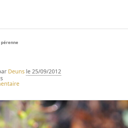
echercher :
n pérenne
par
Deuns
le 25/09/2012
s
entaire