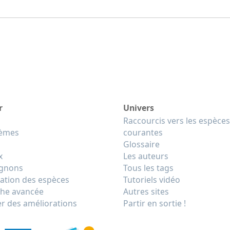
r
Univers
Raccourcis vers les espèces
tèmes
courantes
Glossaire
x
Les auteurs
gnons
Tous les tags
cation des espèces
Tutoriels vidéo
he avancée
Autres sites
r des améliorations
Partir en sortie !