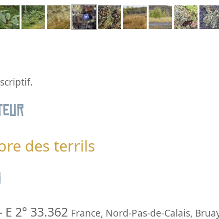
criptif.
teur
ore des terrils
n
-
E 2° 33.362
France
,
Nord-Pas-de-Calais
,
Bruay