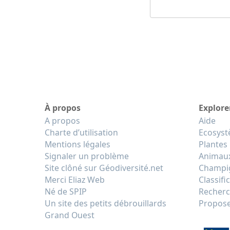
À propos
Explore
A propos
Aide
Charte d’utilisation
Ecosys
Mentions légales
Plantes
Signaler un problème
Animau
Site clôné sur Géodiversité.net
Champi
Merci Eliaz Web
Classifi
Né de SPIP
Recherc
Un site des petits débrouillards
Propose
Grand Ouest