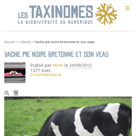
≡
Accueil
>
Collecte
>
Vache pie noire bretonne et son veau
Vache pie noire bretonne et son veau
Publié par
Mimi
le 24/09/2012
1577 vues
0 commentaire