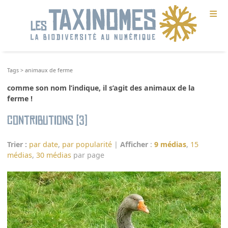
≡
Tags
>
animaux de ferme
comme son nom l’indique, il s’agit des animaux de la
ferme !
Contributions (3)
Trier :
par date
,
par popularité
|
Afficher
:
9 médias
,
15
médias
,
30 médias
par page