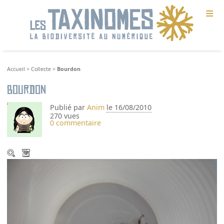
≡
Accueil
>
Collecte
>
Bourdon
Bourdon
Publié par
Anim
le 16/08/2010
270 vues
0 commentaire