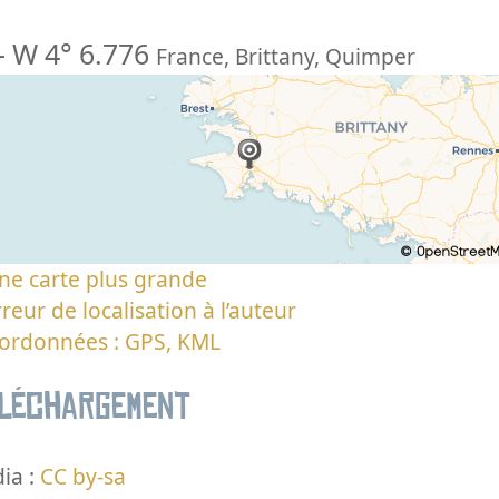
-
W 4° 6.776
France
,
Brittany
,
Quimper
ne carte plus grande
reur de localisation à l’auteur
oordonnées : GPS, KML
éléchargement
ia :
CC by-sa