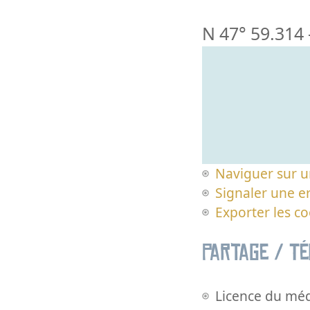
N 47° 59.314
Naviguer sur u
Signaler une er
Exporter les c
Partage / T
Licence du méd