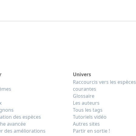
r
Univers
Raccourcis vers les espèces
tèmes
courantes
Glossaire
x
Les auteurs
gnons
Tous les tags
cation des espèces
Tutoriels vidéo
he avancée
Autres sites
r des améliorations
Partir en sortie !