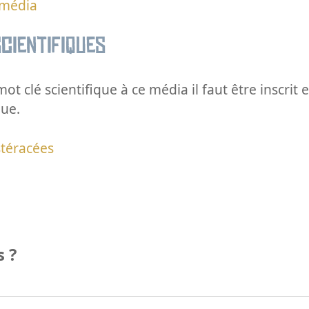
 média
cientifiques
ot clé scientifique à ce média il faut être inscri
que.
téracées
 ?