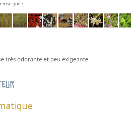
n renseignée
e très odorante et peu exigeante.
teur
omatique
n