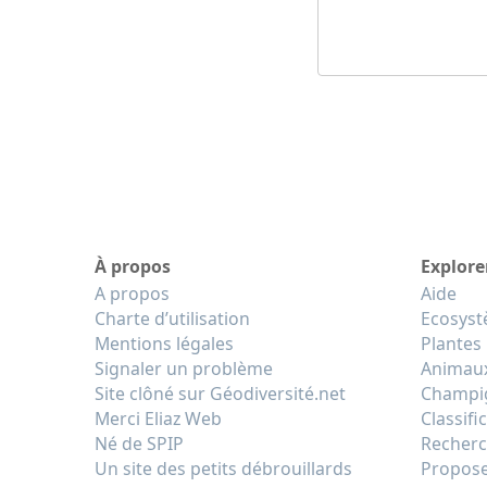
À propos
Explore
A propos
Aide
Charte d’utilisation
Ecosys
Mentions légales
Plantes
Signaler un problème
Animau
Site clôné sur Géodiversité.net
Champi
Merci Eliaz Web
Classifi
Né de SPIP
Recherc
Un site des petits débrouillards
Propose