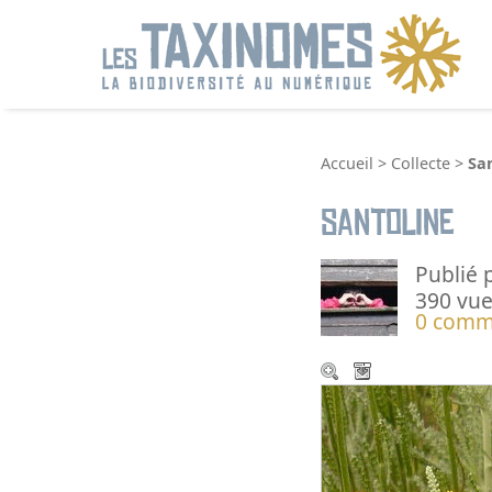
R
Accueil
>
Collecte
>
Sa
Santoline
Publié 
390 vue
0 comm