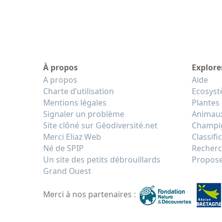
À propos
Explore
A propos
Aide
Charte d’utilisation
Ecosys
Mentions légales
Plantes
Signaler un problème
Animau
Site clôné sur Géodiversité.net
Champi
Merci Eliaz Web
Classifi
Né de SPIP
Recherc
Un site des petits débrouillards
Propose
Grand Ouest
Merci à nos partenaires :