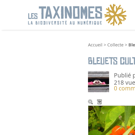
R
Accueil
>
Collecte
>
Ble
Bleuets cul
Publié 
218 vue
0 comm