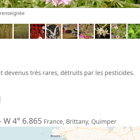
n renseignée
 devenus très rares, détruits par les pesticides.
n
-
W 4° 6.865
France
,
Brittany
,
Quimper