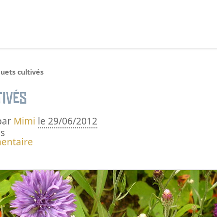
echercher :
uets cultivés
tivés
par
Mimi
le 29/06/2012
s
entaire