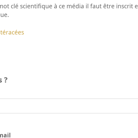
ot clé scientifique à ce média il faut être inscri
que.
téracées
 ?
mail