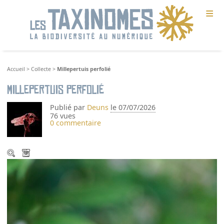
≡
Accueil
>
Collecte
>
Millepertuis perfolié
Millepertuis perfolié
Publié par
Deuns
le 07/07/2026
76 vues
0 commentaire