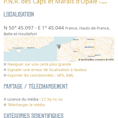
P.N.R. des Caps et Marais d’Opale
Trognes
Localisation
N 50° 45.097
-
E 1° 45.044
France
,
Hauts-de-France
,
Belle-et-Houllefort
Naviguer sur une carte plus grande
Signaler une erreur de localisation à l’auteur
Exporter les coordonnées : GPS, KML
Partage / Téléchargement
Licence du média :
CC by-nc-sa
Télécharger le média
Catégories scientifiques