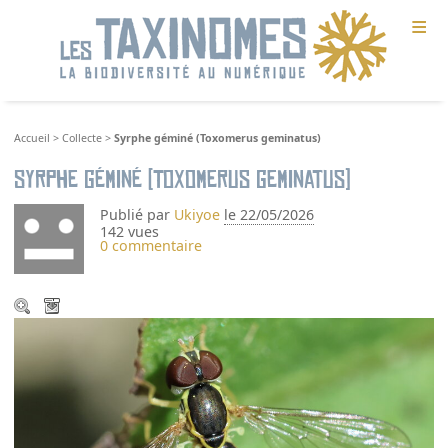
≡
Accueil
>
Collecte
>
Syrphe géminé (Toxomerus geminatus)
Syrphe géminé (Toxomerus geminatus)
Publié par
Ukiyoe
le 22/05/2026
142 vues
0 commentaire