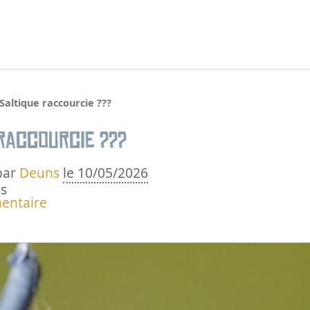
echercher :
Saltique raccourcie ???
 raccourcie ???
par
Deuns
le 10/05/2026
s
entaire