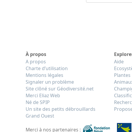
À propos
Explore
A propos
Aide
Charte d’utilisation
Ecosys
Mentions légales
Plantes
Signaler un problème
Animau
Site clôné sur Géodiversité.net
Champi
Merci Eliaz Web
Classifi
Né de SPIP
Recherc
Un site des petits débrouillards
Propose
Grand Ouest
Merci à nos partenaires :