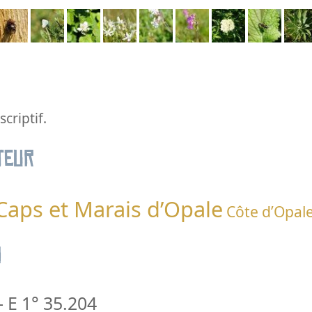
criptif.
teur
 Caps et Marais d’Opale
Côte d’Opal
n
-
E 1° 35.204