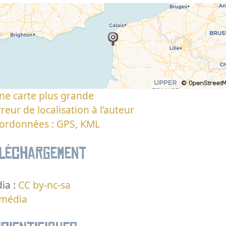
ne carte plus grande
reur de localisation à l’auteur
oordonnées : GPS, KML
éléchargement
ia :
CC by-nc-sa
 média