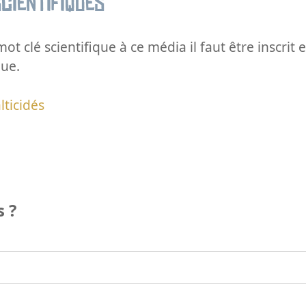
cientifiques
ot clé scientifique à ce média il faut être inscri
que.
lticidés
 ?