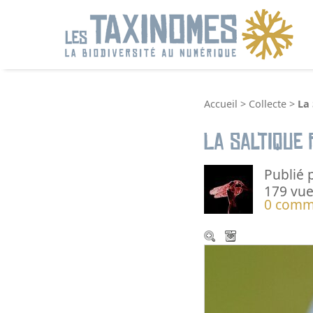
R
Accueil
>
Collecte
>
La 
La Saltique
Publié 
179 vue
0 comm